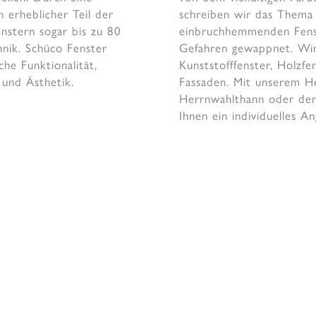
n erheblicher Teil der
schreiben wir das Them
nstern sogar bis zu 80
einbruchhemmenden Fenst
nik. Schüco Fenster
Gefahren gewappnet. Wir
iche Funktionalität,
Kunststofffenster, Holzfe
und Ästhetik.
Fassaden. Mit unserem He
Herrnwahlthann oder der 
Ihnen ein individuelles A