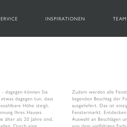
SERVICE
INSPIRATIONEN
TEAM
g - dagegen können Sie
Zudem werden alle Fenst
s etwas dagegen tun, dass
liegenden Beschlag der 
bezahlbare Höhe steigt.
ausgeliefert. Das ist ein
mmung Ihres Hauses
Fenstermarkt. Entdecken
e älter als 20 Jahre sind,
Auswahl an Beschlägen und
tellen. Durch eine
von dem vielfältigen Farb