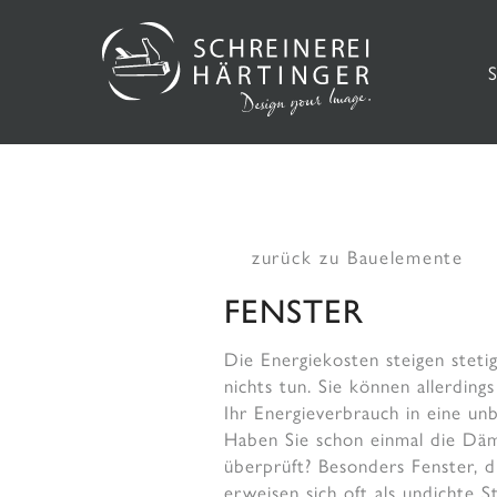
zurück zu Bauelemente
FENSTER
Die Energiekosten steigen steti
nichts tun. Sie können allerding
Ihr Energieverbrauch in eine un
Haben Sie schon einmal die Dä
überprüft? Besonders Fenster, di
erweisen sich oft als undichte S