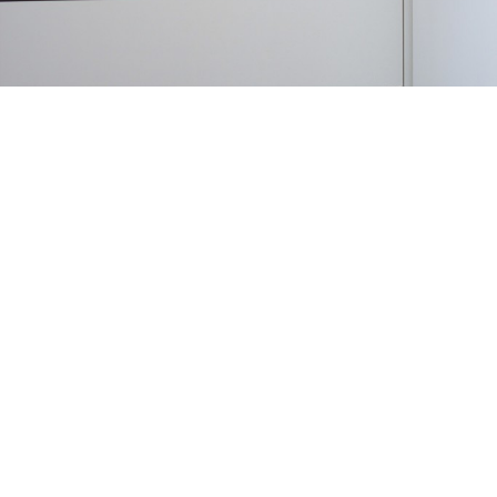
ANFAHRT
IMPRESSUM
DATENSCHUTZ
WEBDESIGN BY
MEDIAMEANS.DE